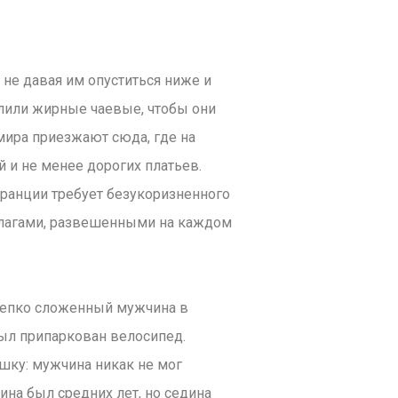
 не давая им опуститься ниже и
алили жирные чаевые, чтобы они
мира приезжают сюда, где на
 и не менее дорогих платьев.
Франции требует безукоризненного
флагами, развешенными на каждом
крепко сложенный мужчина в
ыл припаркован велосипед.
шку: мужчина никак не мог
ина был средних лет, но седина