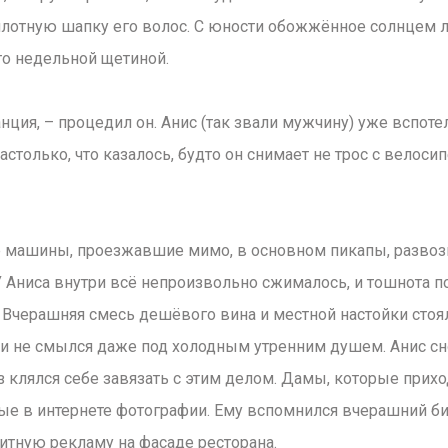
плотную шапку его волос. С юности обожжённое солнцем 
о недельной щетиной.
нция, – процедил он. Анис (так звали мужчину) уже вспотел
только, что казалось, будто он снимает не трос с велосип
е машины, проезжавшие мимо, в основном пикапы, развози
 Аниса внутри всё непроизвольно сжималось, и тошнота по
 Вчерашняя смесь дешёвого вина и местной настойки стояла
и не смылся даже под холодным утренним душем. Анис сн
з клялся себе завязать с этим делом. Дамы, которые прих
е в интернете фотографии. Ему вспомнился вчерашний би
итную рекламу на фасаде ресторана.