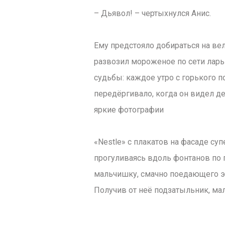
– Дьявол! – чертыхнулся Анис.
Ему предстояло добираться на вел
развозил мороженое по сети ларь
судьбы: каждое утро с горького п
передёргивало, когда он видел д
яркие фотографии
«Nestle» с плакатов на фасаде су
прогуливаясь вдоль фонтанов по 
мальчишку, смачно поедающего эс
Получив от неё подзатыльник, ма