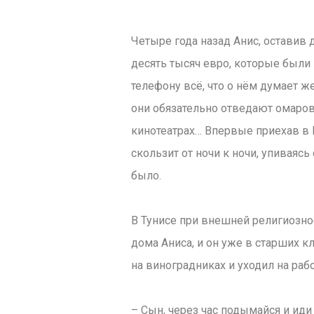
Четыре года назад Анис, оставив 
десять тысяч евро, которые были
телефону всё, что о нём думает ж
они обязательно отведают омаров
кинотеатрах… Впервые приехав в П
скользит от ночи к ночи, упиваяс
было.
В Тунисе при внешней религиозно
дома Аниса, и он уже в старших к
на виноградниках и уходил на рабо
– Сын, через час подымайся и иди 