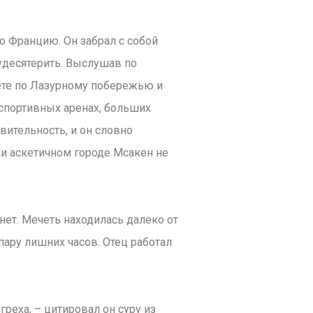
во Францию. Он забрал с собой
удесятерить. Выслушав по
лете по Лазурному побережью и
 спортивных аренах, больших
вительность, и он словно
ки аскетичном городе Мсакен не
нет. Мечеть находилась далеко от
пару лишних часов. Отец работал
греха, – цитировал он суру из