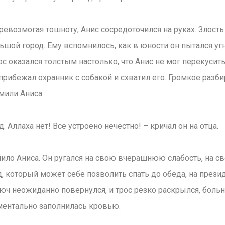
ревозмогая тошноту, Анис сосредоточился на руках. Злость
ьшой город. Ему вспомнилось, как в юности он пытался уг
ос оказался толстым настолько, что Анис не мог перекусить
 прибежал охранник с собакой и схватил его. Громкое разби
мили Аниса.
Аллаха нет! Всё устроено нечестно! – кричал он на отца.
ло Аниса. Он ругался на свою вчерашнюю слабость, на сво
од, который может себе позволить спать до обеда, на през
люч неожиданно повернулся, и трос резко раскрылся, больн
ментально заполнилась кровью.