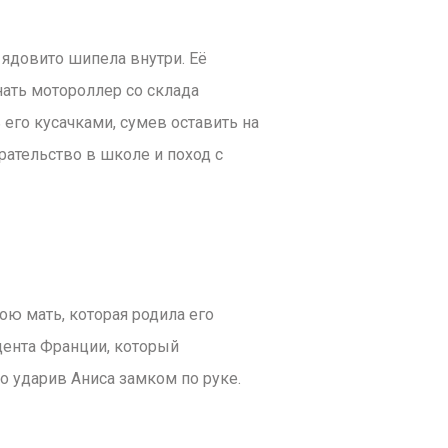
 ядовито шипела внутри. Её
нать мотороллер со склада
 его кусачками, сумев оставить на
рательство в школе и поход с
ю мать, которая родила его
идента Франции, который
о ударив Аниса замком по руке.