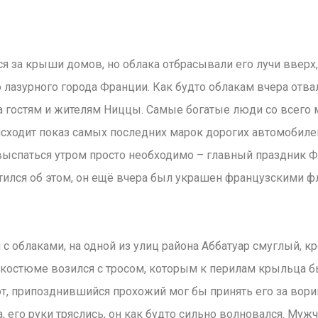
я за крыши домов, но облака отбрасывали его лучи вверх,
 лазурного города Франции. Как будто облакам вчера отв
а гостям и жителям Ниццы. Самые богатые люди со всего 
сходит показ самых последних марок дорогих автомобилей
, выспаться утром просто необходимо – главный праздник 
отился об этом, он ещё вчера был украшен французскими 
 с облаками, на одной из улиц района Аббатуар смуглый, 
остюме возился с тросом, которым к перилам крыльца б
от, припозднившийся прохожий мог бы принять его за вори
 его руки тряслись, он как будто сильно волновался. Мужч