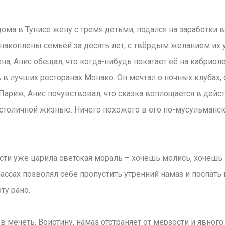
дома в Тунисе жену с тремя детьми, подался на заработки 
 накоплены семьёй за десять лет, с твёрдым желанием их 
ена, Анис обещал, что когда-нибудь покатает её на кабрио
 в лучших ресторанах Монако. Он мечтал о ночных клубах,
ариж, Анис почувствовал, что сказка воплощается в дейст
ь столичной жизнью. Ничего похожего в его по-мусульманс
сти уже царила светская мораль – хочешь молись, хочешь 
лассах позволял себе пропустить утренний намаз и поспать 
ту рано.
в мечеть. Воистину, намаз отстраняет от мерзости и явного 