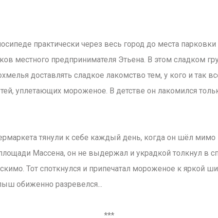
осипеде практически через весь город до места парковки 
ков местного предпринимателя Этьена. В этом сладком гр
охмелья доставлять сладкое лакомство тем, у кого и так вс
етей, уплетающих мороженое. В детстве он лакомился толь
пермаркета тянули к себе каждый день, когда он шёл мимо 
площади Массена, он не выдержал и украдкой толкнул в сп
кимо. Тот споткнулся и припечатал мороженое к яркой ш
лыш обиженно разревелся...
***