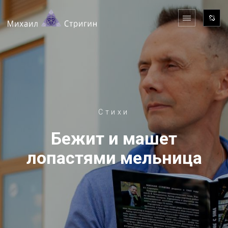
Стихи
Бежит и машет
лопастями мельница