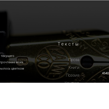
Тексты
 текущего
Проза
 прочтение моих
Книги
крылось цветком
4540
Поэзия
Критика
Эссе и Статьи