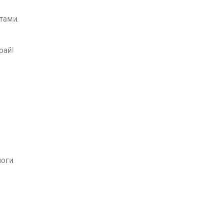
тами.
рай!
оги.