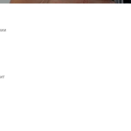
нии
ит