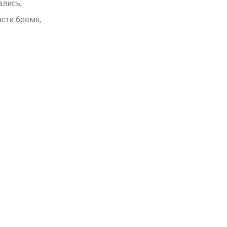
ались,
асти бремя,