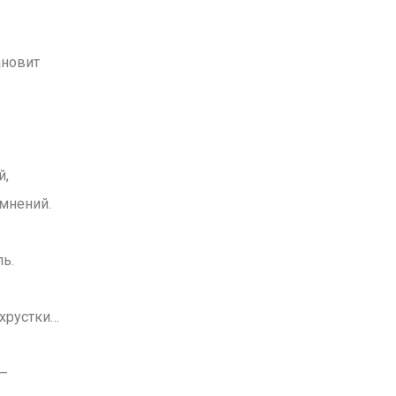
ановит
й,
омнений.
ль.
хрустки…
 –